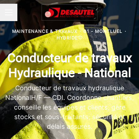
MENU CARRIÈRE
MAINTENANCE & TRAVAUX
·
01 - MONTLUEL
·
HYBRIDE
Conducteur de travaux
Hydraulique - National
Conducteur de travaux hydraulique
NationalH/F — CDI. Coordonne chantiers,
conseille les équipes et clients, gère
stocks et sous-traitants; sécurité et
délais assurés.